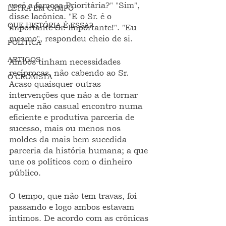
você a famosa Prioritária?" "Sim", 
LETRA EM CAMPO
disse lacônica. "E o Sr. é o 
QUE HISTÓRIA É ESSA?
importante Sr. Importante!". "Eu 
mesmo", respondeu cheio de si. 
POLÍTICA
ARTIGOS
Ambos tinham necessidades 
recíprocas, não cabendo ao Sr. 
O CRONISTA
Acaso quaisquer outras 
intervenções que não a de tornar 
aquele não casual encontro numa 
eficiente e produtiva parceria de 
sucesso, mais ou menos nos 
moldes da mais bem sucedida 
parceria da história humana; a que 
une os políticos com o dinheiro 
público. 
O tempo, que não tem travas, foi 
passando e logo ambos estavam 
íntimos. De acordo com as crônicas 