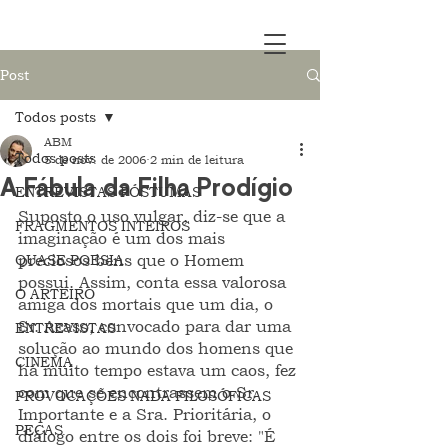
Post
Todos posts
ABM
Todos posts
5 de nov. de 2006
2 min de leitura
A Fábula da Filha Prodígio
ENTREVISTAS PÓSTUMAS
Suposto o uso vulgar, diz-se que a 
FRAGMENTOS INTEIROS
imaginação é um dos mais 
QUASE POESIA
preciosos bens que o Homem 
possui. Assim, conta essa valorosa 
O ARTEIRO
amiga dos mortais que um dia, o 
Sr. Acaso, convocado para dar uma 
ENTREVISTAS
solução ao mundo dos homens que 
CINEMA
há muito tempo estava um caos, fez 
com que se encontrassem o Sr. 
PROVOCAÇÕES NADA FILOSÓFICAS
Importante e a Sra. Prioritária, o 
PEÇAS
diálogo entre os dois foi breve: "É 