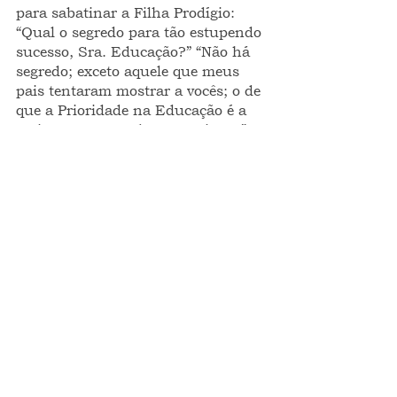
para sabatinar a Filha Prodígio: 
“Qual o segredo para tão estupendo 
sucesso, Sra. Educação?” “Não há 
segredo; exceto aquele que meus 
pais tentaram mostrar a vocês; o de 
que a Prioridade na Educação é a 
mais Importante das conquistas!”.
conto
FRAGMENTOS INTEIROS
Ver tudo
Posts recentes