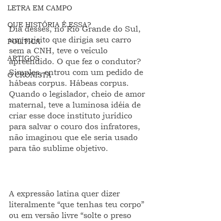
LETRA EM CAMPO
QUE HISTÓRIA É ESSA?
Dia desses, no Rio Grande do Sul, 
um sujeito que dirigia seu carro 
POLÍTICA
sem a CNH, teve o veículo 
ARTIGOS
apreendido. O que fez o condutor? 
Simples, entrou com um pedido de 
O CRONISTA
hábeas corpus. Hábeas corpus. 
Quando o legislador, cheio de amor 
maternal, teve a luminosa idéia de 
criar esse doce instituto jurídico 
para salvar o couro dos infratores, 
não imaginou que ele seria usado 
para tão sublime objetivo.
A expressão latina quer dizer 
literalmente “que tenhas teu corpo” 
ou em versão livre “solte o preso 