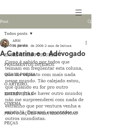
Post
Todos posts
ABM
Todos posts
31 de out. de 2006
2 min de leitura
A Catarina e o Adévogado
ENTREVISTAS PÓSTUMAS
Como é sabido por todos que 
FRAGMENTOS INTEIROS
teimam em freqüentar esta coluna, 
QUASE POESIA
não me espanto com mais nada 
nesse mundo. Tão calejado estou, 
O ARTEIRO
que quando eu for pro outro 
mundo (há de haver outro mundo) 
ENTREVISTAS
não me surpreenderei com nada de 
CINEMA
estranho que por ventura venha a 
existir lá. Deixarei espantados os 
PROVOCAÇÕES NADA FILOSÓFICAS
outros mundistas.
PEÇAS