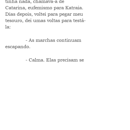
tinha nada, chamava-a de 
Catarina, eufemismo para Katraia. 
Dias depois, voltei para pegar meu 
tesouro, dei umas voltas para testá-
la:
              - As marchas continuam 
escapando.
              - Calma. Elas precisam se 
acostumar.
ponto de vista
opinião
FRAGMENTOS INTEIROS