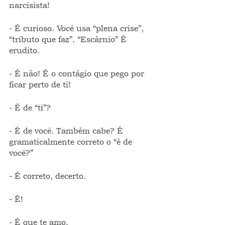
narcisista!
- É curioso. Você usa “plena crise”, 
“tributo que faz”. “Escárnio” É 
erudito.
- É não! É o contágio que pego por 
ficar perto de ti!
- É de “ti”?
- É de você. Também cabe? É 
gramaticalmente correto o “é de 
você?”
- É correto, decerto.
- É!
- É que te amo.