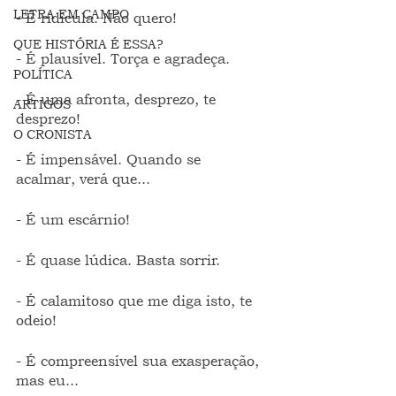
LETRA EM CAMPO
- É ridícula. Não quero!
QUE HISTÓRIA É ESSA?
- É plausível. Torça e agradeça.
POLÍTICA
- É uma afronta, desprezo, te 
ARTIGOS
desprezo!
O CRONISTA
- É impensável. Quando se 
acalmar, verá que...
- É um escárnio!
- É quase lúdica. Basta sorrir.
- É calamitoso que me diga isto, te 
odeio!
- É compreensível sua exasperação, 
mas eu...