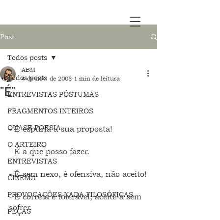
Post
Todos posts
ABM
Todos posts
4 de nov. de 2008
1 min de leitura
"É"
ENTREVISTAS PÓSTUMAS
FRAGMENTOS INTEIROS
QUASE POESIA
- É espúria a sua proposta!
O ARTEIRO
- É a que posso fazer.
ENTREVISTAS
- É sem nexo, é ofensiva, não aceito!
CINEMA
PROVOCAÇÕES NADA FILOSÓFICAS
- É correta e tolerável; aceite-a sem 
sofrer.
PEÇAS