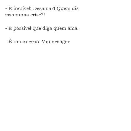
- É incrível! Desama?! Quem diz 
isso numa crise?!
- É possível que diga quem ama.
- É um inferno. Vou desligar.
- tum tum tum...
crônica
O CRONISTA
Ver tudo
Posts recentes