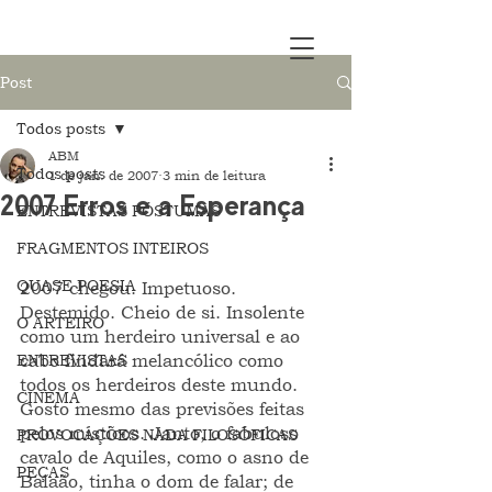
Post
Todos posts
ABM
Todos posts
1 de jan. de 2007
3 min de leitura
2007 Erros e a Esperança
ENTREVISTAS PÓSTUMAS
FRAGMENTOS INTEIROS
QUASE POESIA
2007 chegou. Impetuoso. 
Destemido. Cheio de si. Insolente 
O ARTEIRO
como um herdeiro universal e ao 
ENTREVISTAS
cabo findará melancólico como 
todos os herdeiros deste mundo. 
CINEMA
Gosto mesmo das previsões feitas 
pelos místicos. Janto, o fabuloso 
PROVOCAÇÕES NADA FILOSÓFICAS
cavalo de Aquiles, como o asno de 
PEÇAS
Balaão, tinha o dom de falar; de 