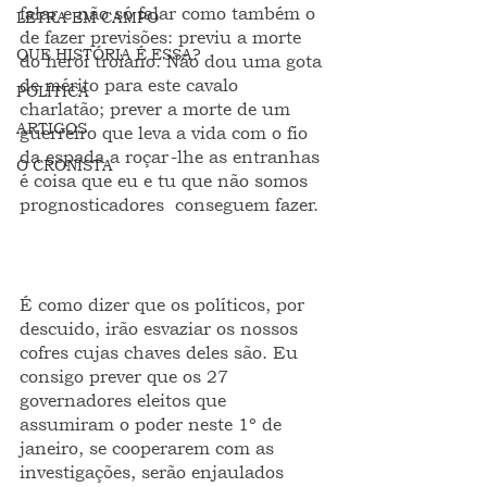
falar e não só falar como também o 
LETRA EM CAMPO
de fazer previsões: previu a morte 
QUE HISTÓRIA É ESSA?
do herói troiano. Não dou uma gota 
de mérito para este cavalo 
POLÍTICA
charlatão; prever a morte de um 
ARTIGOS
guerreiro que leva a vida com o fio 
da espada a roçar-lhe as entranhas 
O CRONISTA
é coisa que eu e tu que não somos 
prognosticadores  conseguem fazer.
É como dizer que os políticos, por 
descuido, irão esvaziar os nossos 
cofres cujas chaves deles são. Eu 
consigo prever que os 27 
governadores eleitos que 
assumiram o poder neste 1º de 
janeiro, se cooperarem com as 
investigações, serão enjaulados 