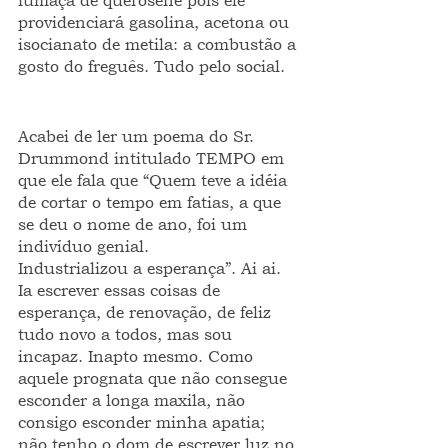
fumaça de querosene pois ele 
providenciará gasolina, acetona ou 
isocianato de metila: a combustão a 
gosto do freguês. Tudo pelo social. 
Acabei de ler um poema do Sr. 
Drummond intitulado TEMPO em 
que ele fala que “Quem teve a idéia 
de cortar o tempo em fatias, a que 
se deu o nome de ano, foi um 
indivíduo genial.
Industrializou a esperança”. Ai ai. 
Ia escrever essas coisas de 
esperança, de renovação, de feliz 
tudo novo a todos, mas sou 
incapaz. Inapto mesmo. Como 
aquele prognata que não consegue 
esconder a longa maxila, não 
consigo esconder minha apatia; 
não tenho o dom de escrever luz no 