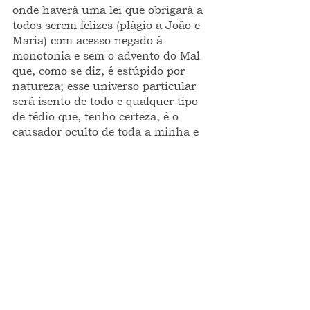
onde haverá uma lei que obrigará a 
todos serem felizes (plágio a João e 
Maria) com acesso negado à 
monotonia e sem o advento do Mal 
que, como se diz, é estúpido por 
natureza; esse universo particular 
será isento de todo e qualquer tipo 
de tédio que, tenho certeza, é o 
causador oculto de toda a minha e 
vossa desesperança.  Escapismo, 
desilusão? Pode ser; antes a 
alienação artificial ao suicídio 
ocular da realidade insana desse 
mundo ensandecido.
“Se o mundo é mesmo parecido 
com o que vejo/ prefiro acreditar no 
mundo do meu jeito/ e você estava 