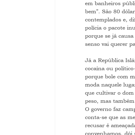
em banheiros públi
bem”. São 80 dólar
contemplados e, di
polícia o pacote in
porque se já causa
senso vai querer p
Já a República Isl
cocaína ou polític
porque bole com me
moda naquele lugar
que cultivar o dom
peso, mas também p
O governo faz camp
conta-se que as me
recusar é ameaçada
convenhamos, dói 