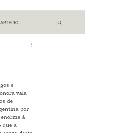
 ARTEIRO
EM CAMPO
gos e 
onora vaia 
os de 
gentina por 
 enorme à 
 que a 
r conta desta 