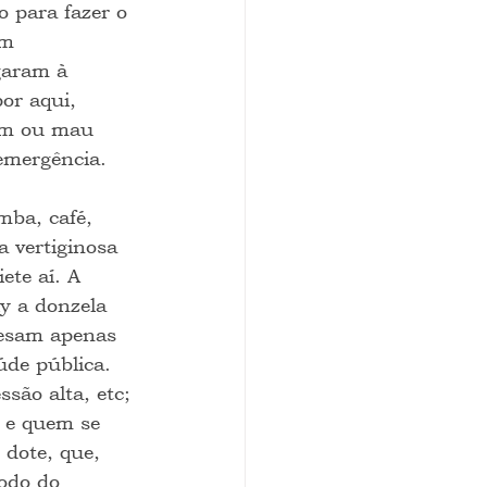
 para fazer o 
am 
garam à 
or aqui, 
bom ou mau 
emergência. 
mba, café, 
 vertiginosa 
te aí. A 
y a donzela 
pesam apenas 
de pública. 
são alta, etc; 
e e quem se 
dote, que, 
odo do 