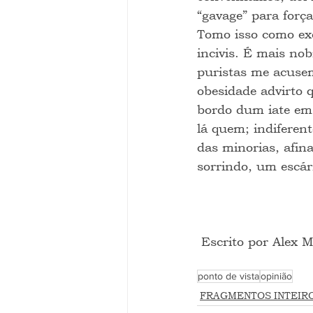
“gavage” para forç
Tomo isso como ex
incivis. É mais no
puristas me acusem
obesidade advirto 
bordo dum iate em
lá quem; indiferen
das minorias, afina
sorrindo, um escár
 Escrito por Alex
ponto de vista
opinião
FRAGMENTOS INTEIR