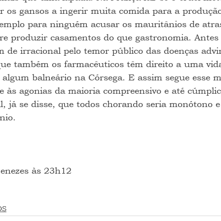
ar os gansos a ingerir muita comida para a produção 
emplo para ninguém acusar os mauritânios de atra
bre produzir casamentos do que gastronomia. Antes 
 de irracional pelo temor público das doenças advi
que também os farmacêuticos têm direito a uma vida
 algum balneário na Córsega. E assim segue esse m
te às agonias da maioria compreensivo e até cúmplice
l, já se disse, que todos chorando seria monótono e
nio.
 Menezes às 23h12
OS