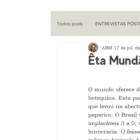
Todos posts
ENTREVISTAS PÓS
ABM
17 de jul. d
ENTREVISTAS
CINEMA
Êta Mund
QUE HISTÓRIA É ESSA?
PO
O mundo oferece di
botequins. Esta pas
que levou na abert
paparico. O Brasil
implacáveis 3 a 0;
burocracia. O feio
milenar Acrópole A