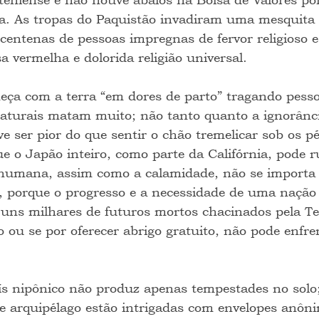
ica. As tropas do Paquistão invadiram uma mesquita
centenas de pessoas impregnas de fervor religioso e
a vermelha e dolorida religião universal. 
a com a terra “em dores de parto” tragando pesso
naturais matam muito; não tanto quanto a ignorân
 ser pior do que sentir o chão tremelicar sob os pé
ue o Japão inteiro, como parte da Califórnia, pode r
humana, assim como a calamidade, não se importa
, porque o progresso e a necessidade de uma naçã
 uns milhares de futuros mortos chacinados pela Te
 ou se por oferecer abrigo gratuito, não pode enfre
ís nipônico não produz apenas tempestades no solo;
e arquipélago estão intrigadas com envelopes anôn