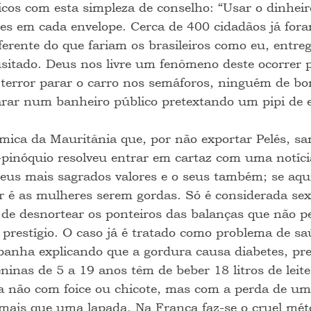
cos com esta simpleza de conselho: “Usar o dinheiro
es em cada envelope. Cerca de 400 cidadãos já for
ferente do que fariam os brasileiros como eu, entre
usitado. Deus nos livre um fenômeno deste ocorrer p
 terror parar o carro nos semáforos, ninguém de 
arar num banheiro público pretextando um pipi de 
âmica da Mauritânia que, por não exportar Pelés, sa
o-pinóquio resolveu entrar em cartaz com uma notícia
us mais sagrados valores e o seus também; se aquie
 é as mulheres serem gordas. Só é considerada sex
 de desnortear os ponteiros das balanças que não 
restígio. O caso já é tratado como problema de saú
anha explicando que a gordura causa diabetes, pres
ninas de 5 a 19 anos têm de beber 18 litros de leit
 não com foice ou chicote, mas com a perda de um 
mais que uma lapada. Na França faz-se o cruel mét