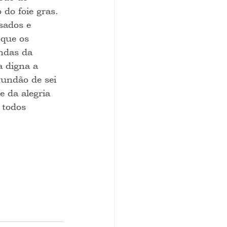
do foie gras. 
sados e 
que os 
ndas da 
 digna a 
undão de sei 
 da alegria 
 todos 