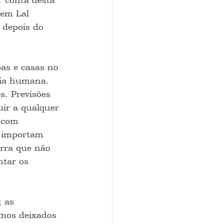
 em Lal 
 depois do 
as e casas no 
cia humana. 
s. Previsões 
uir a qualquer 
 com 
o importam 
rra que não 
ntar os 
 as 
imos deixados 