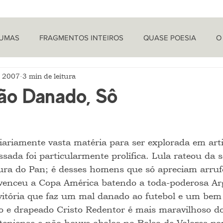
TUMAS
FRAGMENTOS INTEIROS
QUASE POESIA
O
e 2007
3 min de leitura
PROVOCAÇÕES NADA FILOSÓFICAS
PEÇAS
LETRA 
ão Danado, Sô
LÍTICA
ARTIGOS
O CRONISTA
ariamente vasta matéria para ser explorada em arti
sada foi particularmente prolífica. Lula rateou da s
ura do Pan; é desses homens que só apreciam arruf
 venceu a Copa América batendo a toda-poderosa Ar
 vitória que faz um mal danado ao futebol e um bem
so e drapeado Cristo Redentor é mais maravilhoso do
teniense e não houve abalos na Bolsa de Valores po