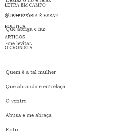
Desfaz o nó e refaz
LETRA EM CAMPO
O manto
QUE HISTÓRIA É ESSA?
POLÍTICA
Que abriga e faz-
ARTIGOS
-me levitar.
O CRONISTA
Quem é a tal mulher
Que abranda e entrelaça
O ventre
Abusa e me abraça
Entre