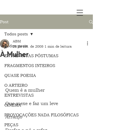
Post
Todos posts
ABM
Todos posts
28 de set. de 2008
1 min de leitura
À Mulher
ENTREVISTAS PÓSTUMAS
FRAGMENTOS INTEIROS
QUASE POESIA
O ARTEIRO
Quem é a mulher
ENTREVISTAS
Que mexe e faz um leve
CINEMA
PROVOCAÇÕES NADA FILOSÓFICAS
Arranjo
PEÇAS